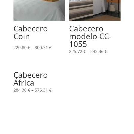
Cabecero
Cabecero
Coin
modelo CC-
1055
220,80
€
–
300,71
€
225,72
€
–
243,36
€
Cabecero
África
284,30
€
–
575,31
€