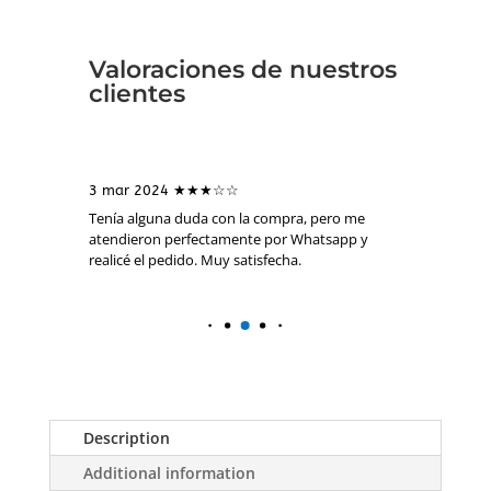
Valoraciones de nuestros
clientes
3 mar 2024 ★★★☆☆
16 mar 
Es un
Tenía alguna duda con la compra, pero me
Ningun pro
 a los
atendieron perfectamente por Whatsapp y
nota que es
realicé el pedido. Muy satisfecha.
Description
Additional information