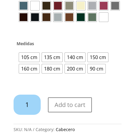
Medidas
105 cm
135 cm
140 cm
150 cm
160 cm
180 cm
200 cm
90 cm
Cabecero
Add to cart
Nieves
quantity
SKU:
N/A
Category:
Cabecero