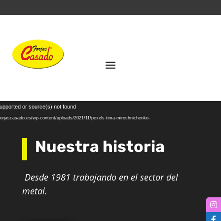
Reproductor
supported or source(s) not found
de
forjascasado.es/wp-content/uploads/2021/11/pexels-tima-miroshnichenko-
vídeo
Nuestra historia
Desde 1981 trabajando en el sector del
metal.