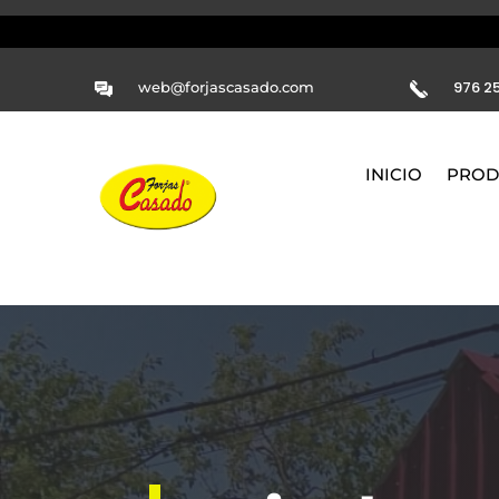
976 25
web@forjascasado.com
INICIO
PROD