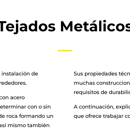
Tejados Metálico
 instalación de
Sus propiedades técn
lrededores.
muchas construccione
requisitos de durabili
 con acero
determinar con o sin
A continuación, expli
 de roca formando un
que ofrece trabajar c
, así mismo también