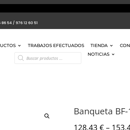
 86 54 / 976 12 60 51
UCTOS
TRABAJOS EFECTUADOS
TIENDA
CON
Búsqueda
NOTICIAS
de
productos
Banqueta BF-
128,43
€
–
153,