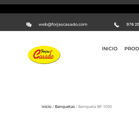
976 25
web@forjascasado.com
INICIO
PROD
Inicio
/
Banquetas
/ Banqueta BF-1050