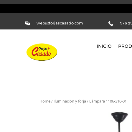
976 25
web@forjascasado.com
INICIO
PROD
Home
/
Iluminación y forja
/ Lámpara 1106-310-01