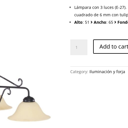
Lámpara con 3 luces (E-27).
cuadrado de 6 mm con tulipa
Alto
: 51
Ancho
: 65
Fond
Lámpara
Add to car
1106-
310-
01
quantity
Category:
Iluminación y forja