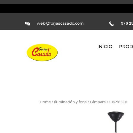
976 25
web@forjascasado.com
INICIO
PROD
Home
/
Iluminación y forja
/ Lámpara 1106-583-01