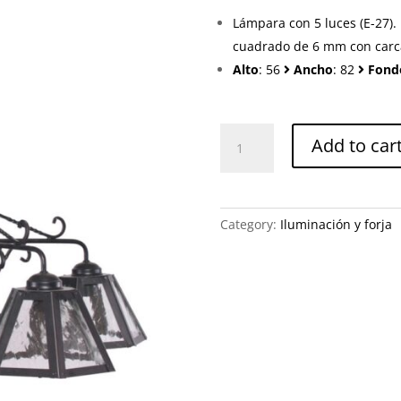
Lámpara con 5 luces (E-27).
cuadrado de 6 mm con carcaz
Alto
: 56
Ancho
: 82
Fond
Lámpara
Add to car
1106-
583-
01
quantity
Category:
Iluminación y forja