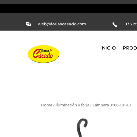
976 25
web@forjascasado.com
INICIO
PROD
Home
/
Iluminación y forja
/ Lámpara 3106-181-01