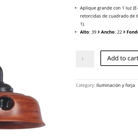
Aplique grande con 1 luz (E
retorcidas de cuadrado de 6
1).
Alto
: 39
Ancho
: 22
Fond
Lámpara
Add to car
3106-
181-
01
quantity
Category:
Iluminación y forja