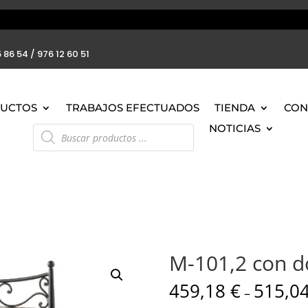
 86 54 / 976 12 60 51
UCTOS
TRABAJOS EFECTUADOS
TIENDA
CON
Búsqueda
NOTICIAS
de
productos
M-101,2 con d
459,18
€
515,0
–