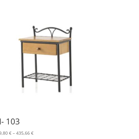
- 103
9,80
€
–
435,66
€