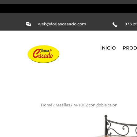
976 25
web@forjascasado.com
INICIO
PROD
Home
/
Mesillas
/ M-101,2 con doble cajón