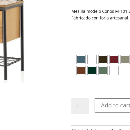
Mesilla modelo Conos M-101,2
Fabricado con forja artesanal
M-
Add to car
101,2
con
doble
cajón