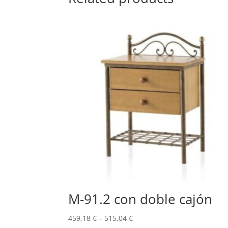
M-91.2 con doble cajón
459,18
€
–
515,04
€