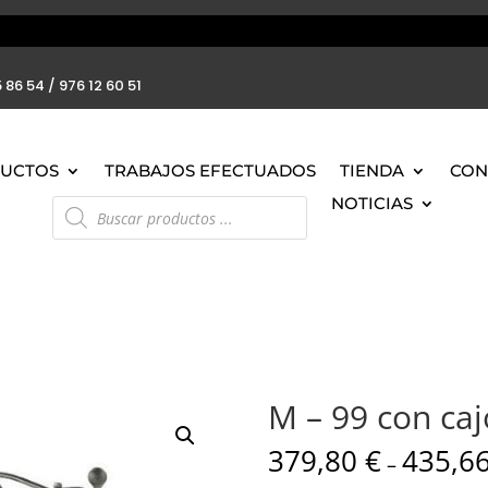
 86 54 / 976 12 60 51
UCTOS
TRABAJOS EFECTUADOS
TIENDA
CON
Búsqueda
NOTICIAS
de
productos
M – 99 con ca
379,80
€
435,6
–