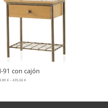
-91 con cajón
9,80
€
–
435,66
€