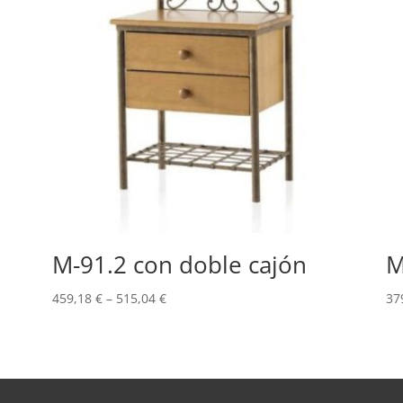
M-91.2 con doble cajón
M
459,18
€
–
515,04
€
37