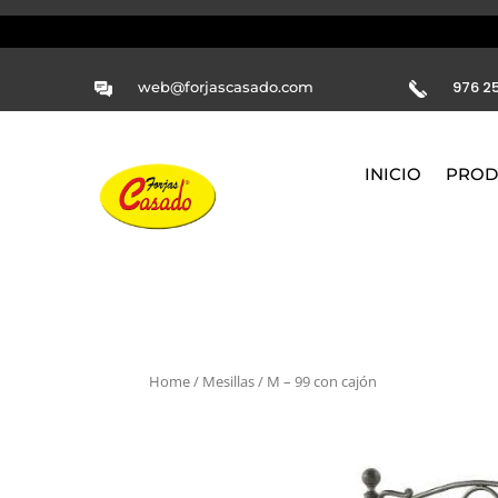
976 25
web@forjascasado.com
INICIO
PROD
Home
/
Mesillas
/ M – 99 con cajón