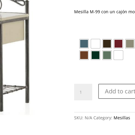
Mesilla M-99 con un cajón mod
M
Add to car
-
99
con
cajón
SKU:
N/A
Category:
Mesillas
quantity