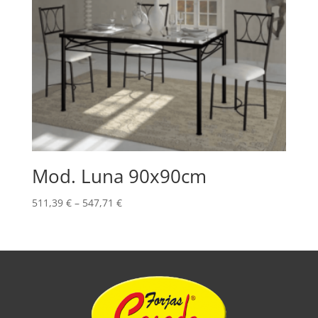
Mod. Luna 90x90cm
511,39
€
–
547,71
€