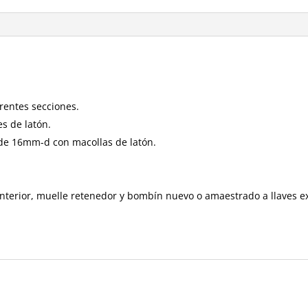
erentes secciones.
es de latón.
e de 16mm-d con macollas de latón.
interior, muelle retenedor y bombín nuevo o amaestrado a llaves ex