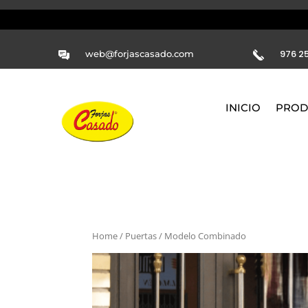
976 25
web@forjascasado.com
INICIO
PROD
Home
/
Puertas
/ Modelo Combinado