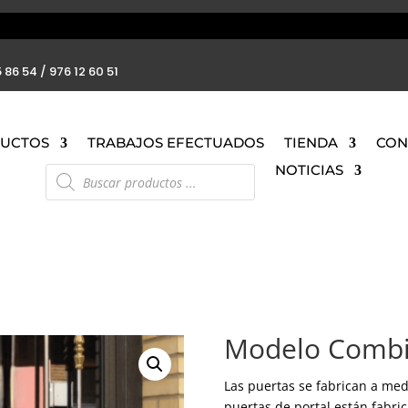
 86 54 / 976 12 60 51
UCTOS
TRABAJOS EFECTUADOS
TIENDA
CON
Búsqueda
NOTICIAS
de
productos
Modelo Comb
Las puertas se fabrican a med
puertas de portal están fabri