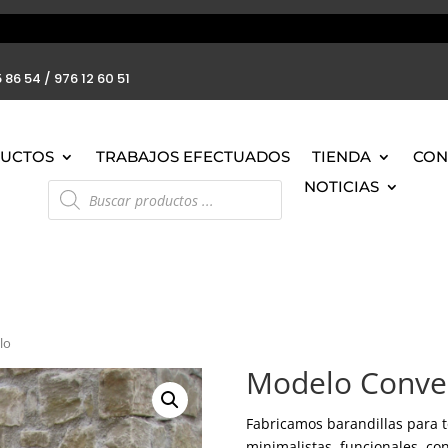
 86 54 / 976 12 60 51
UCTOS
TRABAJOS EFECTUADOS
TIENDA
CON
Búsqueda
NOTICIAS
de
productos
lo
Modelo Conven
Fabricamos barandillas para to
minimalistas, funcionales, co