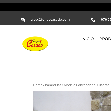
976 25
web@forjascasado.com
INICIO
PROD
Home
/
barandillas
/ Modelo Convencional Cuadradil