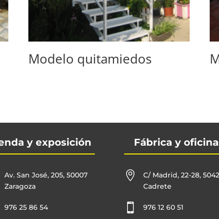
Modelo quitamiedos
M
enda y exposición
Fábrica y oficina

Av. San José, 205, 50007
C/ Madrid, 22-28, 504
Zaragoza
Cadrete

976 25 86 54
976 12 60 51