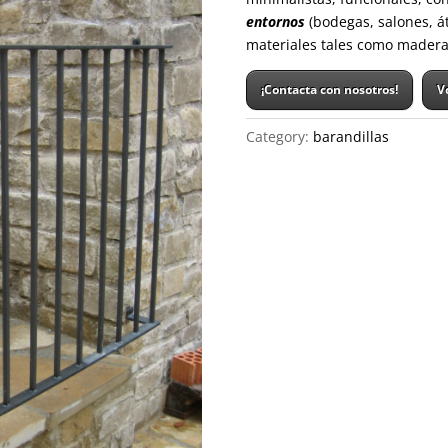
entornos
(bodegas, salones, át
materiales tales como madera, 
¡Contacta con nosotros!
V
Category:
barandillas