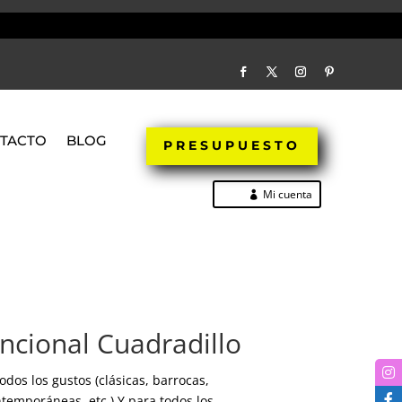
TACTO
BLOG
PRESUPUESTO
Mi cuenta
cional Cuadradillo
dos los gustos (clásicas, barrocas,
ntemporáneas, etc.) Y para todos los