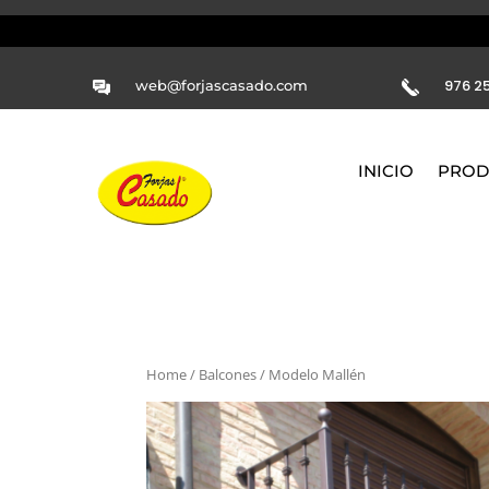
976 25
web@forjascasado.com
INICIO
PROD
Home
/
Balcones
/ Modelo Mallén