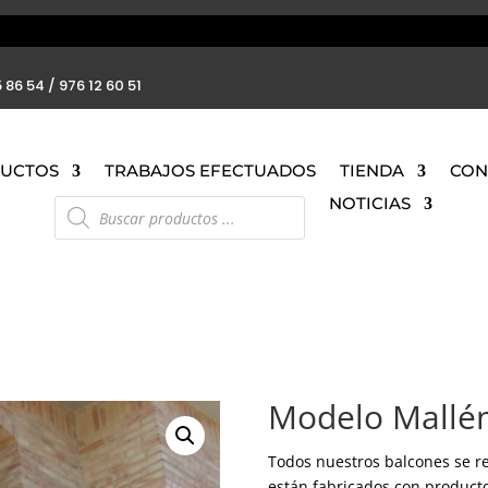
 86 54 / 976 12 60 51
UCTOS
TRABAJOS EFECTUADOS
TIENDA
CON
Búsqueda
NOTICIAS
de
productos
Modelo Mallé
Todos nuestros balcones se re
están fabricados con producto