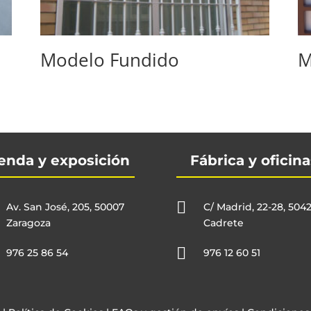
Modelo Fundido
M
enda y exposición
Fábrica y oficina

Av. San José, 205, 50007
C/ Madrid, 22-28, 504
Zaragoza
Cadrete

976 25 86 54
976 12 60 51