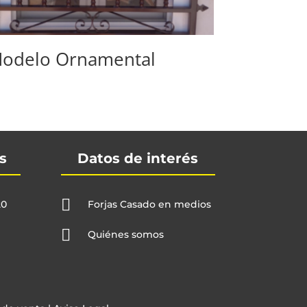
odelo Ornamental
s
Datos de interés

20
Forjas Casado en medios

Quiénes somos