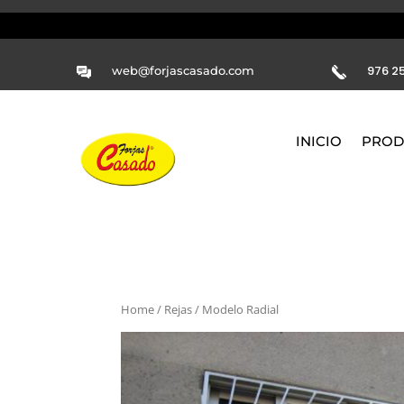
976 25
web@forjascasado.com
INICIO
PROD
Home
/
Rejas
/ Modelo Radial