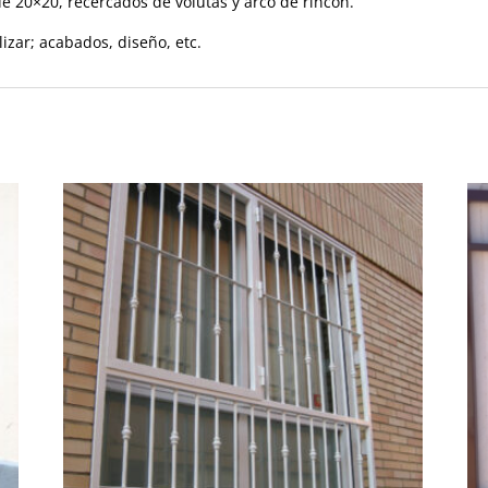
e 20×20, recercados de volutas y arco de rincón.
zar; acabados, diseño, etc.