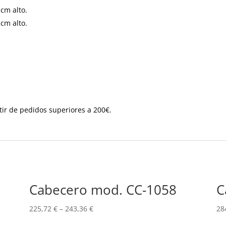
cm alto.
cm alto.
tir de pedidos superiores a 200€.
Cabecero mod. CC-1058
C
225,72
€
–
243,36
€
28