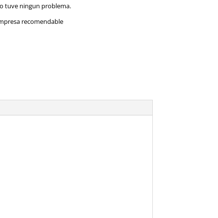
o tuve ningun problema.
Le doy tres estrellas porque tardo m
llegar.
mpresa recomendable
Por lo demás todo perfecto.