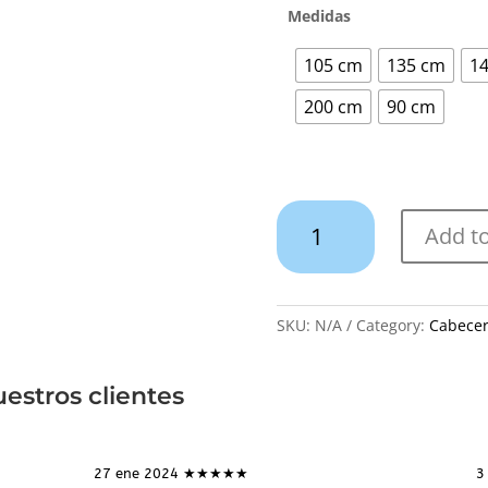
Medidas
105 cm
135 cm
1
200 cm
90 cm
Cabecero
Add to
Conos
quantity
SKU:
N/A
Category:
Cabece
estros clientes
27 ene 2024 ★★★★★
3