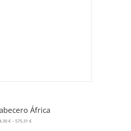
abecero África
4,30
€
–
575,31
€