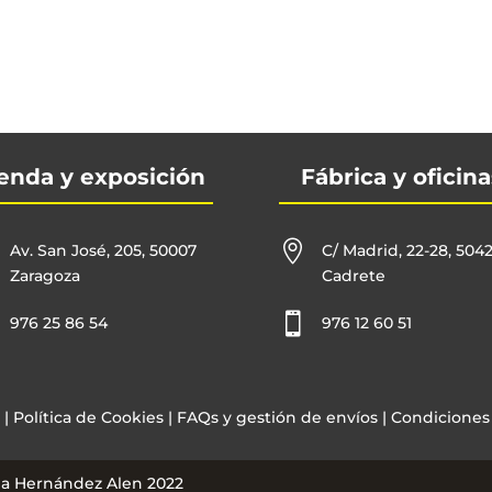
enda y exposición
Fábrica y oficina

Av. San José, 205, 50007
C/ Madrid, 22-28, 504
Zaragoza
Cadrete

976 25 86 54
976 12 60 51
|
Política de Cookies
|
FAQs y gestión de envíos
|
Condiciones
Ana Hernández Alen
2022