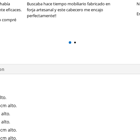
había
Buscaba hace tiempo mobiliario fabricado en
N
te eficaces.
forja artesanal y este cabecero me encajo
E
perfectamente!!
lo compré
ion
lto.
cm alto.
alto.
alto.
cm alto.
cm alto.