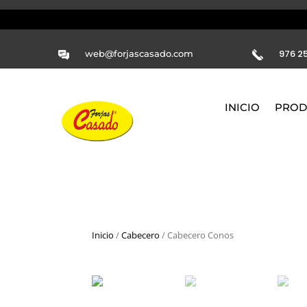
976 25
web@forjascasado.com
INICIO
PROD
Inicio
/
Cabecero
/ Cabecero Conos