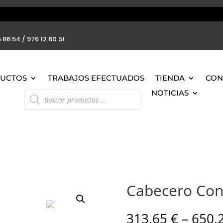
 86 54 / 976 12 60 51
UCTOS
TRABAJOS EFECTUADOS
TIENDA
CON
Búsqueda
NOTICIAS
de
productos
Cabecero Co
313,65
€
–
650,