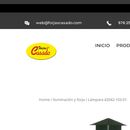
976 25
web@forjascasado.com
INICIO
PROD
Home
/
Iluminación y forja
/ Lámpara 42042-103-01