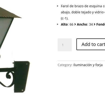
Farol de brazo de esquina c
abajo, doble tejado y vidrio
(c-1).
Alto
: 66
Ancho
: 34
Fond
Lámpara
Add to car
42042-
103-
01
quantity
Category:
Iluminación y forja