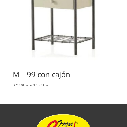
M – 99 con cajón
379,80
€
–
435,66
€