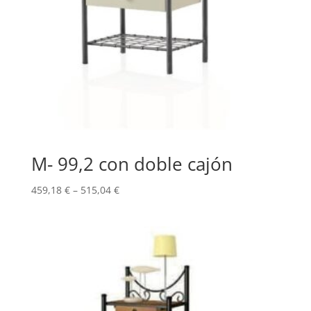
M- 99,2 con doble cajón
459,18
€
–
515,04
€