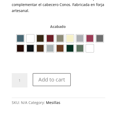
complementar el cabecero Conos. Fabricada en forja
artesanal.
Acabado
M-
Add to cart
100
con
cristal
quantity
SKU:
N/A
Category:
Mesillas