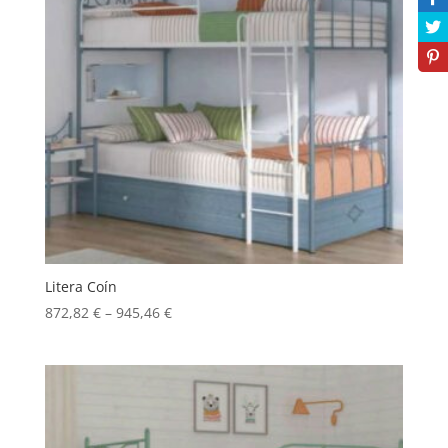
Litera Coín
872,82
€
–
945,46
€