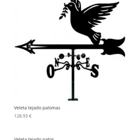
Veleta tejado palomas
128,93
€
Veleta tejado patos