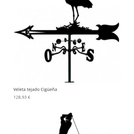
Veleta tejado Cigüeña
128,93
€