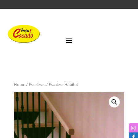
Home
/
Escaleras
/ Escalera Hábitat